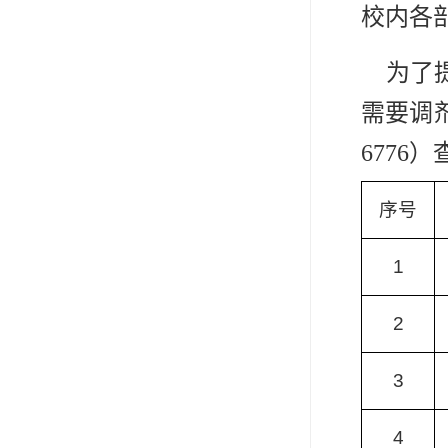
校内各
为了提
需要调
6776）
序号
1
2
3
4