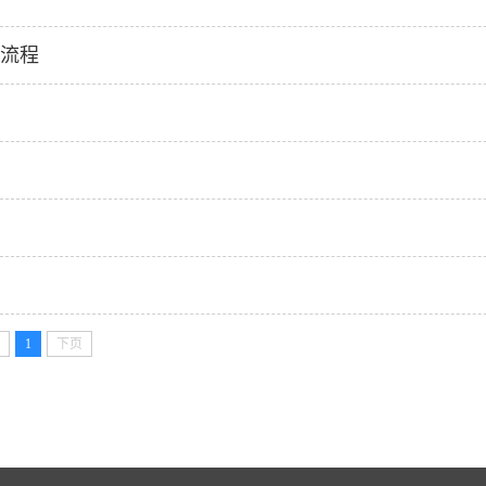
及流程
1
下页